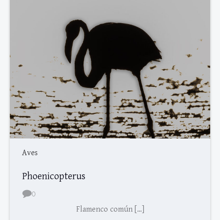
Aves
Phoenicopterus
0
Flamenco común […]