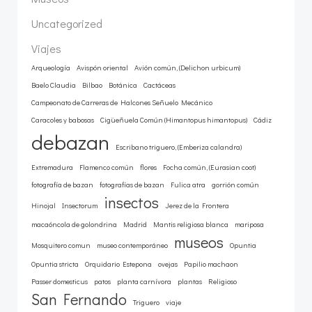
Uncategorized
Viajes
Arqueología
Avispón oriental
Avión común, (Delichon urbicum)
Baelo Claudia
Bilbao
Botánica
Cactáceas
Campeonato de Carreras de Halcones Señuelo Mecánico
Caracoles y babosas
Cigüeñuela Común (Himantopus himantopus)
Cádiz
debazan
Escribano triguero, (Emberiza calandra)
Extremadura
Flamenco común
flores
Focha común, (Eurasian coot)
fotografía de bazan
fotografías de bazan
Fulica atra
gorrión común
insectos
Hinojal
Insectorum
Jerez de la Frontera
macaóncola de golondrina
Madrid
Mantis religiosa blanca
mariposa
museos
Mosquitero comun
museo contemporáneo
Opuntia
Opuntia stricta
Orquidario Estepona
ovejas
Papilio machaon
Passer domesticus
patos
planta carnívora
plantas
Religioso
San Fernando
Triguero
viaje