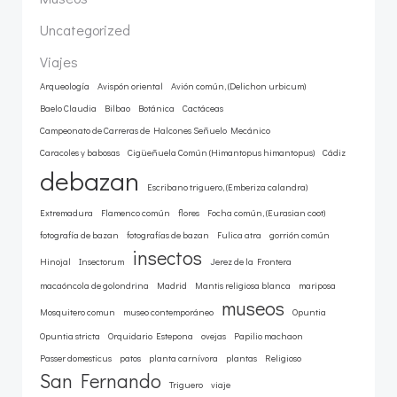
Uncategorized
Viajes
Arqueología
Avispón oriental
Avión común, (Delichon urbicum)
Baelo Claudia
Bilbao
Botánica
Cactáceas
Campeonato de Carreras de Halcones Señuelo Mecánico
Caracoles y babosas
Cigüeñuela Común (Himantopus himantopus)
Cádiz
debazan
Escribano triguero, (Emberiza calandra)
Extremadura
Flamenco común
flores
Focha común, (Eurasian coot)
fotografía de bazan
fotografías de bazan
Fulica atra
gorrión común
insectos
Hinojal
Insectorum
Jerez de la Frontera
macaóncola de golondrina
Madrid
Mantis religiosa blanca
mariposa
museos
Mosquitero comun
museo contemporáneo
Opuntia
Opuntia stricta
Orquidario Estepona
ovejas
Papilio machaon
Passer domesticus
patos
planta carnívora
plantas
Religioso
San Fernando
Triguero
viaje