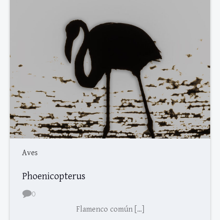
Aves
Phoenicopterus
0
Flamenco común […]