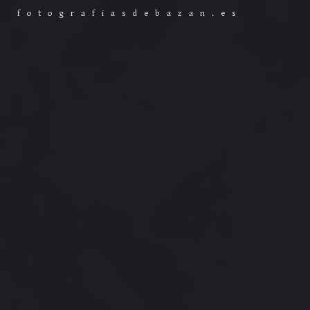
Saltar
fotografiasdebazan.es
al
contenido