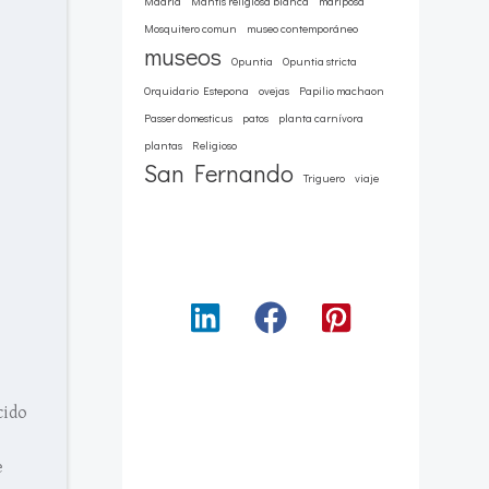
Madrid
Mantis religiosa blanca
mariposa
Mosquitero comun
museo contemporáneo
museos
Opuntia
Opuntia stricta
Orquidario Estepona
ovejas
Papilio machaon
Passer domesticus
patos
planta carnívora
plantas
Religioso
San Fernando
Triguero
viaje
cido
e