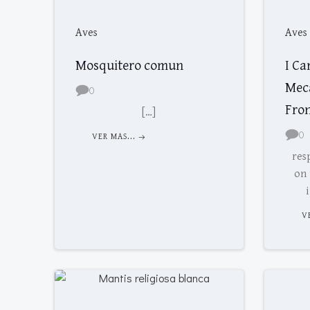
Aves
Aves
Mosquitero comun
I Ca
Mecá
0
Fro
[…]
0
VER MAS...
res
on 
V