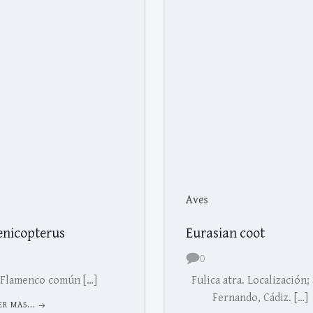
Aves
enicopterus
Eurasian coot
0
Flamenco común […]
Fulica atra. Localización;
Fernando, Cádiz. […]
ER MAS...