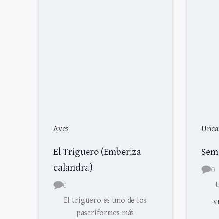
Aves
Unca
El Triguero (Emberiza
Sem
calandra)
0
0
U
El triguero es uno de los
V
paseriformes más