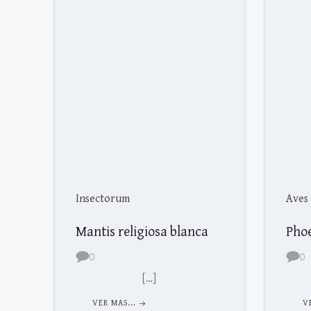
Insectorum
Aves
Mantis religiosa blanca
Pho
0
0
[…]
VER MAS...
V