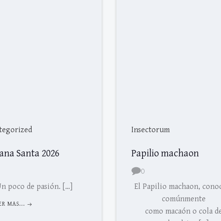
tegorized
Insectorum
ana Santa 2026
Papilio machaon
0
n poco de pasión. […]
El Papilio machaon, cono
comúnmente
ER MAS...
como macaón o cola d