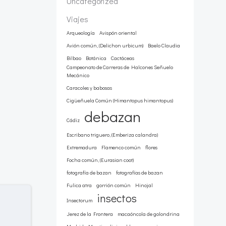
Uncategorized
Viajes
Arqueología
Avispón oriental
Avión común, (Delichon urbicum)
Baelo Claudia
Bilbao
Botánica
Cactáceas
Campeonato de Carreras de Halcones Señuelo
Mecánico
Caracoles y babosas
Cigüeñuela Común (Himantopus himantopus)
debazan
Cádiz
Escribano triguero, (Emberiza calandra)
Extremadura
Flamenco común
flores
Focha común, (Eurasian coot)
fotografía de bazan
fotografías de bazan
Fulica atra
gorrión común
Hinojal
insectos
Insectorum
Jerez de la Frontera
macaóncola de golondrina