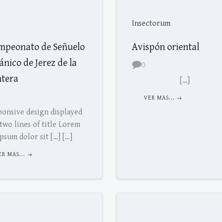
Insectorum
mpeonato de Señuelo
Avispón oriental
nico de Jerez de la
0
ntera
[…]
VER MAS...
ponsive design displayed
two lines of title Lorem
ipsum dolor sit […] […]
ER MAS...