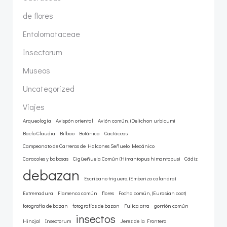
de flores
Entolomataceae
Insectorum
Museos
Uncategorized
Viajes
Arqueología
Avispón oriental
Avión común, (Delichon urbicum)
Baelo Claudia
Bilbao
Botánica
Cactáceas
Campeonato de Carreras de Halcones Señuelo Mecánico
Caracoles y babosas
Cigüeñuela Común (Himantopus himantopus)
Cádiz
debazan
Escribano triguero, (Emberiza calandra)
Extremadura
Flamenco común
flores
Focha común, (Eurasian coot)
fotografía de bazan
fotografías de bazan
Fulica atra
gorrión común
insectos
Hinojal
Insectorum
Jerez de la Frontera