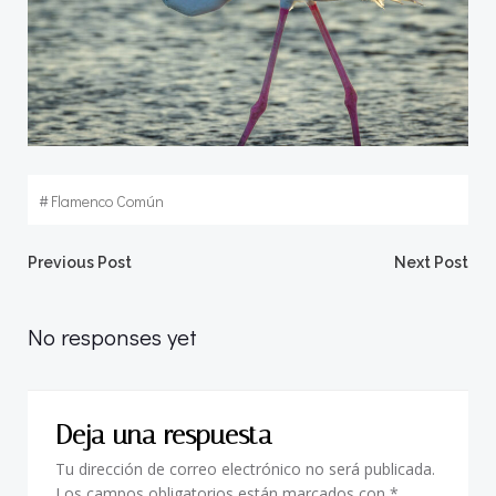
#
Flamenco Común
Navegación
Navegació
Previous Post
Next Post
por
por
No responses yet
las
las
Deja una respuesta
entradas
entradas
Tu dirección de correo electrónico no será publicada.
Los campos obligatorios están marcados con
*