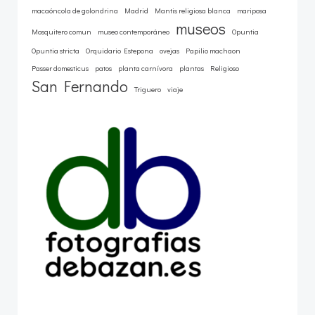
macaóncola de golondrina
Madrid
Mantis religiosa blanca
mariposa
museos
Mosquitero comun
museo contemporáneo
Opuntia
Opuntia stricta
Orquidario Estepona
ovejas
Papilio machaon
Passer domesticus
patos
planta carnívora
plantas
Religioso
San Fernando
Triguero
viaje