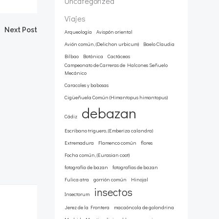
Uncategorized
Viajes
Next Post
Arqueología
Avispón oriental
Avión común, (Delichon urbicum)
Baelo Claudia
Bilbao
Botánica
Cactáceas
Campeonato de Carreras de Halcones Señuelo
Mecánico
Caracoles y babosas
Cigüeñuela Común (Himantopus himantopus)
debazan
Cádiz
Escribano triguero, (Emberiza calandra)
Extremadura
Flamenco común
flores
Focha común, (Eurasian coot)
fotografía de bazan
fotografías de bazan
Fulica atra
gorrión común
Hinojal
insectos
Insectorum
Jerez de la Frontera
macaóncola de golondrina