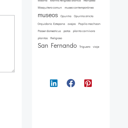
Madrid
Mantis religiosa blanca
mariposa
Mosquitero comun
museo contemporáneo
museos
Opuntia
Opuntia stricta
Orquidario Estepona
ovejas
Papilio machaon
Passer domesticus
patos
planta carnívora
plantas
Religioso
San Fernando
Triguero
viaje