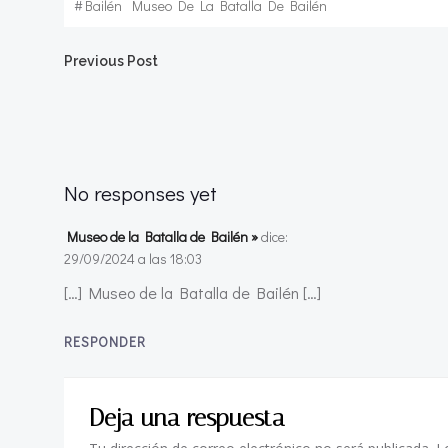
#
Bailén
Museo De La Batalla De Bailén
Navegación
Previous Post
por
las
No responses yet
entradas
Museo de la Batalla de Bailén »
dice:
29/09/2024 a las 18:03
[…] Museo de la Batalla de Bailén […]
RESPONDER
Deja una respuesta