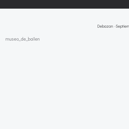
Debazan
-
Septiem