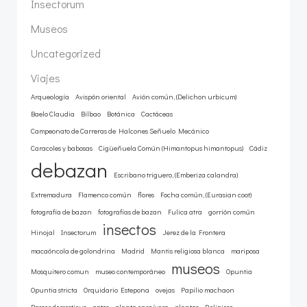
Insectorum
Museos
Uncategorized
Viajes
Arqueología
Avispón oriental
Avión común, (Delichon urbicum)
Baelo Claudia
Bilbao
Botánica
Cactáceas
Campeonato de Carreras de Halcones Señuelo Mecánico
Caracoles y babosas
Cigüeñuela Común (Himantopus himantopus)
Cádiz
debazan
Escribano triguero, (Emberiza calandra)
Extremadura
Flamenco común
flores
Focha común, (Eurasian coot)
fotografía de bazan
fotografías de bazan
Fulica atra
gorrión común
insectos
Hinojal
Insectorum
Jerez de la Frontera
macaóncola de golondrina
Madrid
Mantis religiosa blanca
mariposa
museos
Mosquitero comun
museo contemporáneo
Opuntia
Opuntia stricta
Orquidario Estepona
ovejas
Papilio machaon