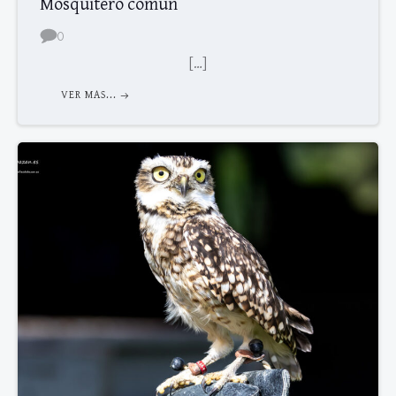
Mosquitero comun
0
[…]
VER MAS...