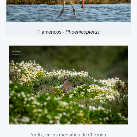
Flamencos -
Phoenicopterus
Perdiz, en las marismas de Chiclana.