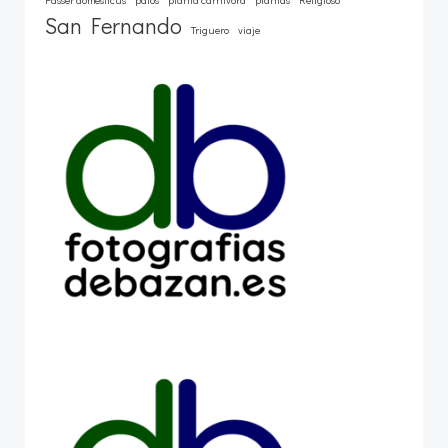
Passer domesticus
patos
planta carnívora
plantas
Religioso
San Fernando
Triguero
viaje