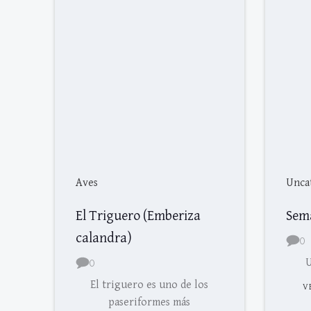
Aves
Unca
El Triguero (Emberiza
Sem
calandra)
0
0
U
El triguero es uno de los
V
paseriformes más