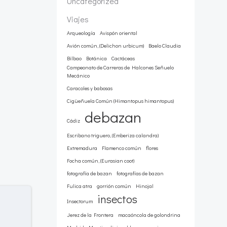
Uncategorized
Viajes
Arqueología
Avispón oriental
Avión común, (Delichon urbicum)
Baelo Claudia
Bilbao
Botánica
Cactáceas
Campeonato de Carreras de Halcones Señuelo
Mecánico
Caracoles y babosas
Cigüeñuela Común (Himantopus himantopus)
debazan
Cádiz
Escribano triguero, (Emberiza calandra)
Extremadura
Flamenco común
flores
Focha común, (Eurasian coot)
fotografía de bazan
fotografías de bazan
Fulica atra
gorrión común
Hinojal
insectos
Insectorum
Jerez de la Frontera
macaóncola de golondrina