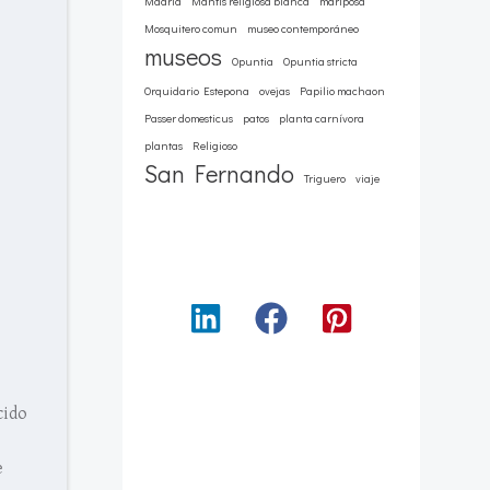
Madrid
Mantis religiosa blanca
mariposa
Mosquitero comun
museo contemporáneo
museos
Opuntia
Opuntia stricta
Orquidario Estepona
ovejas
Papilio machaon
Passer domesticus
patos
planta carnívora
plantas
Religioso
San Fernando
Triguero
viaje
cido
e