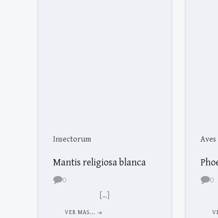
Insectorum
Aves
Mantis religiosa blanca
Pho
0
0
[…]
VER MAS...
V