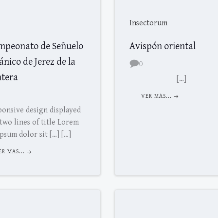
Insectorum
mpeonato de Señuelo
Avispón oriental
nico de Jerez de la
0
ntera
[…]
VER MAS...
ponsive design displayed
two lines of title Lorem
ipsum dolor sit […] […]
ER MAS...