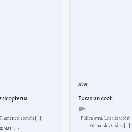
Aves
enicopterus
Eurasian coot
0
Flamenco común […]
Fulica atra. Localización;
Fernando, Cádiz. […]
ER MAS...