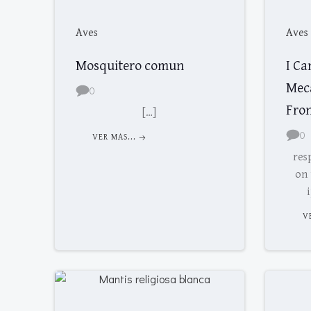
Aves
Aves
Mosquitero comun
I Ca
Mecá
0
Fro
[…]
0
VER MAS...
res
on 
V