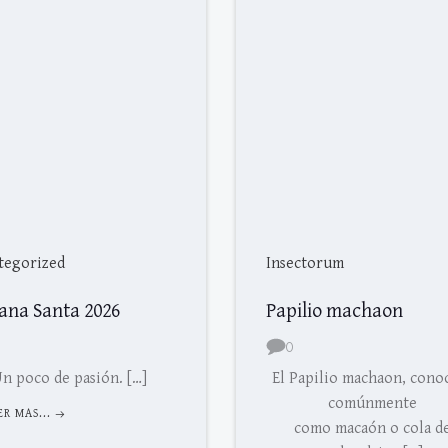
tegorized
Insectorum
ana Santa 2026
Papilio machaon
0
n poco de pasión. […]
El Papilio machaon, cono
comúnmente
ER MAS...
como macaón o cola d