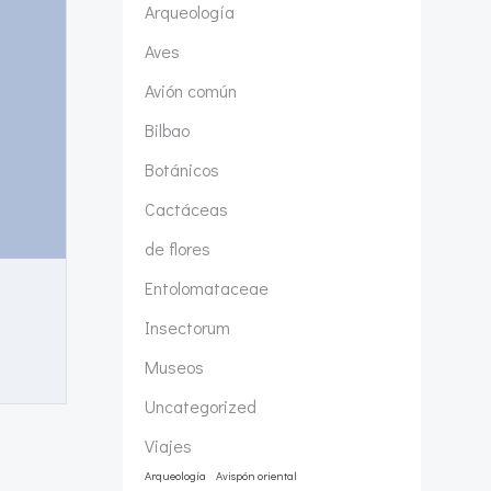
Arqueología
Aves
Avión común
Bilbao
Botánicos
Cactáceas
de flores
Entolomataceae
Insectorum
Museos
Uncategorized
Viajes
Arqueología
Avispón oriental