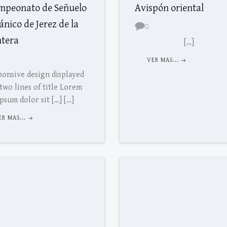
mpeonato de Señuelo
Avispón oriental
nico de Jerez de la
0
ntera
[…]
VER MAS...
ponsive design displayed
two lines of title Lorem
ipsum dolor sit […] […]
ER MAS...