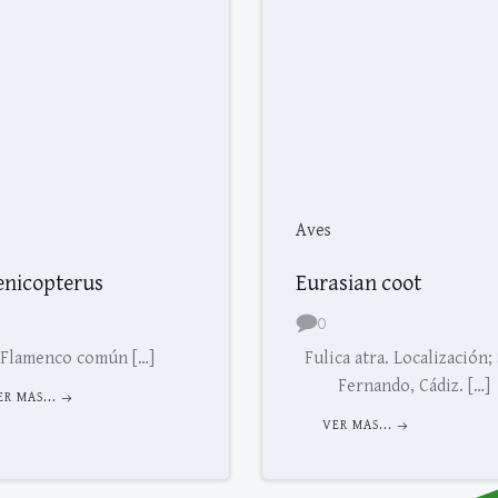
Aves
enicopterus
Eurasian coot
0
Flamenco común […]
Fulica atra. Localización;
Fernando, Cádiz. […]
ER MAS...
VER MAS...