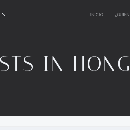
ES
INICIO
¿QUIEN
STS IN HON