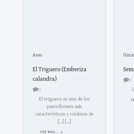
Aves
Unca
El Triguero (Emberiza
Sem
calandra)
0
0
U
El triguero es uno de los
V
paseriformes más
característicos y ruidosos de
[…] […]
VER MAS...