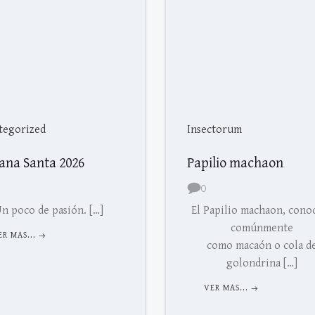
tegorized
Insectorum
ana Santa 2026
Papilio machaon
0
n poco de pasión. […]
El Papilio machaon, cono
comúnmente
ER MAS...
como macaón o cola d
golondrina […]
VER MAS...