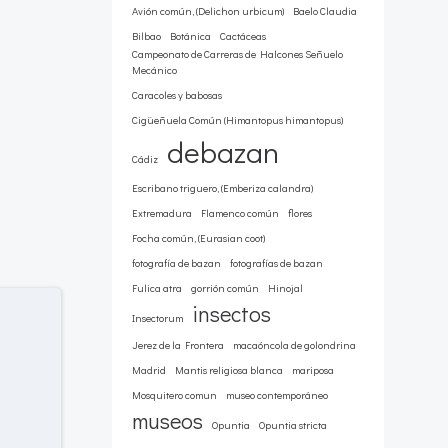
Avión común, (Delichon urbicum)
Baelo Claudia
Bilbao
Botánica
Cactáceas
Campeonato de Carreras de Halcones Señuelo
Mecánico
Caracoles y babosas
Cigüeñuela Común (Himantopus himantopus)
debazan
Cádiz
Escribano triguero, (Emberiza calandra)
Extremadura
Flamenco común
flores
Focha común, (Eurasian coot)
fotografía de bazan
fotografías de bazan
Fulica atra
gorrión común
Hinojal
insectos
Insectorum
Jerez de la Frontera
macaóncola de golondrina
Madrid
Mantis religiosa blanca
mariposa
Mosquitero comun
museo contemporáneo
museos
Opuntia
Opuntia stricta