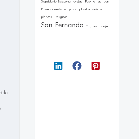
Orquidario Estepona
ovejas
Papilio machaon
Passer domesticus
patos
planta carnívora
plantas
Religioso
San Fernando
Triguero
viaje
cido
e