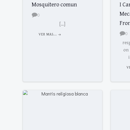
Mosquitero comun
I Ca
Mecá
0
Fro
[…]
0
VER MAS...
res
on 
V