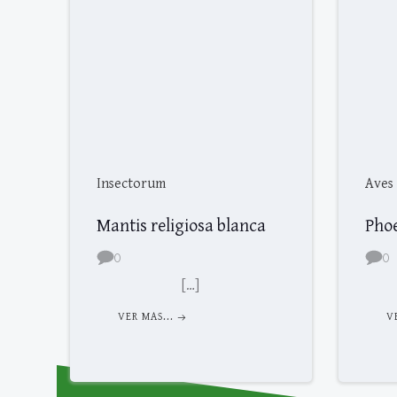
Insectorum
Aves
Mantis religiosa blanca
Pho
0
0
[…]
VER MAS...
V