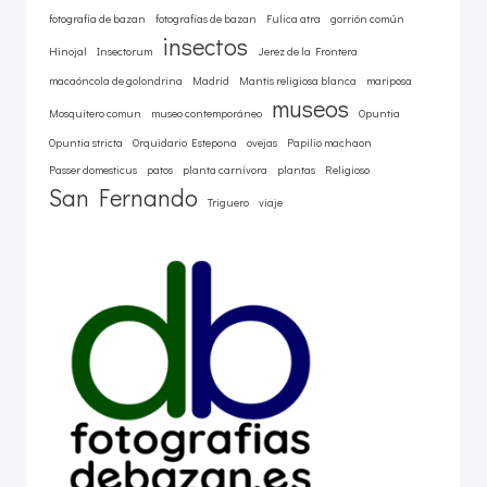
fotografía de bazan
fotografías de bazan
Fulica atra
gorrión común
insectos
Hinojal
Insectorum
Jerez de la Frontera
macaóncola de golondrina
Madrid
Mantis religiosa blanca
mariposa
museos
Mosquitero comun
museo contemporáneo
Opuntia
Opuntia stricta
Orquidario Estepona
ovejas
Papilio machaon
Passer domesticus
patos
planta carnívora
plantas
Religioso
San Fernando
Triguero
viaje