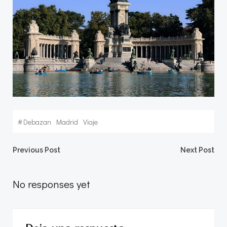
#
Debazan
Madrid
Viaje
Navegación
Navegació
Previous Post
Next Post
por
por
No responses yet
las
las