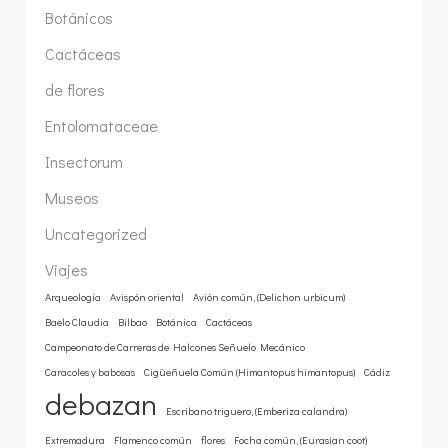
Botánicos
Cactáceas
de flores
Entolomataceae
Insectorum
Museos
Uncategorized
Viajes
Arqueología
Avispón oriental
Avión común, (Delichon urbicum)
Baelo Claudia
Bilbao
Botánica
Cactáceas
Campeonato de Carreras de Halcones Señuelo Mecánico
Caracoles y babosas
Cigüeñuela Común (Himantopus himantopus)
Cádiz
debazan
Escribano triguero, (Emberiza calandra)
Extremadura
Flamenco común
flores
Focha común, (Eurasian coot)