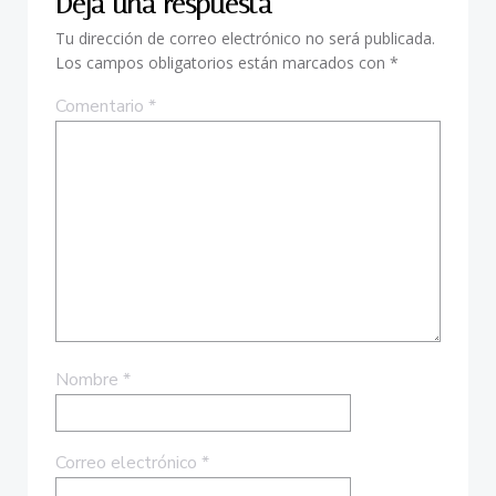
Deja una respuesta
entradas
entradas
Tu dirección de correo electrónico no será publicada.
Los campos obligatorios están marcados con
*
Comentario
*
Nombre
*
Correo electrónico
*