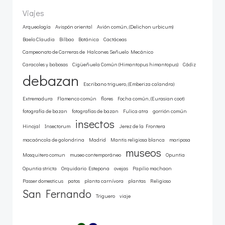
Viajes
Arqueología
Avispón oriental
Avión común, (Delichon urbicum)
Baelo Claudia
Bilbao
Botánica
Cactáceas
Campeonato de Carreras de Halcones Señuelo Mecánico
Caracoles y babosas
Cigüeñuela Común (Himantopus himantopus)
Cádiz
debazan
Escribano triguero, (Emberiza calandra)
Extremadura
Flamenco común
flores
Focha común, (Eurasian coot)
fotografía de bazan
fotografías de bazan
Fulica atra
gorrión común
insectos
Hinojal
Insectorum
Jerez de la Frontera
macaóncola de golondrina
Madrid
Mantis religiosa blanca
mariposa
museos
Mosquitero comun
museo contemporáneo
Opuntia
Opuntia stricta
Orquidario Estepona
ovejas
Papilio machaon
Passer domesticus
patos
planta carnívora
plantas
Religioso
San Fernando
Triguero
viaje