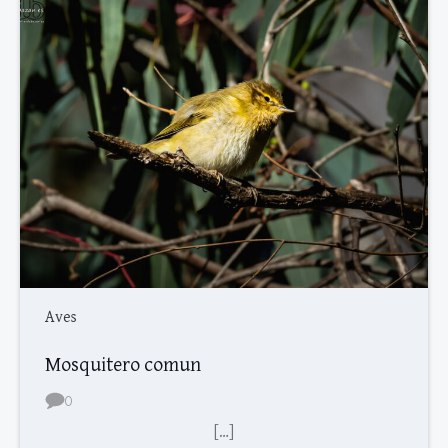
Aves
Mosquitero comun
0
[…]