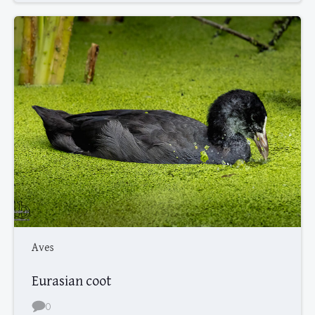
Aves
Eurasian coot
0