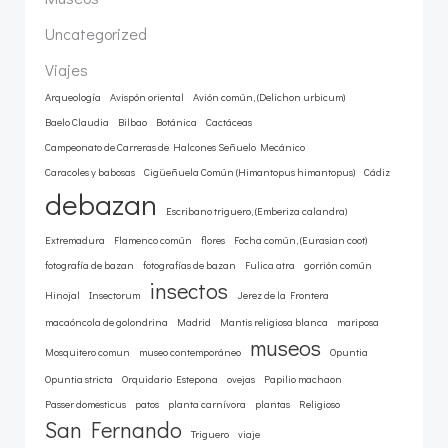
Uncategorized
Viajes
Arqueología
Avispón oriental
Avión común, (Delichon urbicum)
Baelo Claudia
Bilbao
Botánica
Cactáceas
Campeonato de Carreras de Halcones Señuelo Mecánico
Caracoles y babosas
Cigüeñuela Común (Himantopus himantopus)
Cádiz
debazan
Escribano triguero, (Emberiza calandra)
Extremadura
Flamenco común
flores
Focha común, (Eurasian coot)
fotografía de bazan
fotografías de bazan
Fulica atra
gorrión común
insectos
Hinojal
Insectorum
Jerez de la Frontera
macaóncola de golondrina
Madrid
Mantis religiosa blanca
mariposa
museos
Mosquitero comun
museo contemporáneo
Opuntia
Opuntia stricta
Orquidario Estepona
ovejas
Papilio machaon
Passer domesticus
patos
planta carnívora
plantas
Religioso
San Fernando
Triguero
viaje