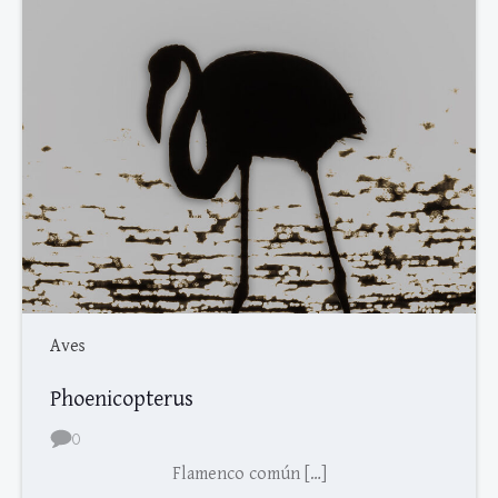
Aves
Phoenicopterus
0
Flamenco común […]