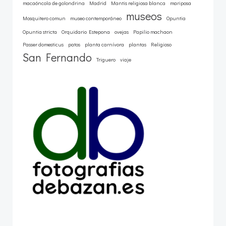
macaóncola de golondrina
Madrid
Mantis religiosa blanca
mariposa
museos
Mosquitero comun
museo contemporáneo
Opuntia
Opuntia stricta
Orquidario Estepona
ovejas
Papilio machaon
Passer domesticus
patos
planta carnívora
plantas
Religioso
San Fernando
Triguero
viaje