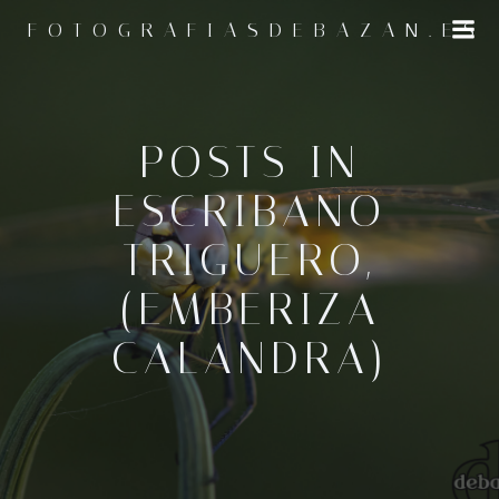
Saltar
FOTOGRAFIASDEBAZAN.ES
al
contenido
POSTS IN
ESCRIBANO
TRIGUERO,
(EMBERIZA
CALANDRA)