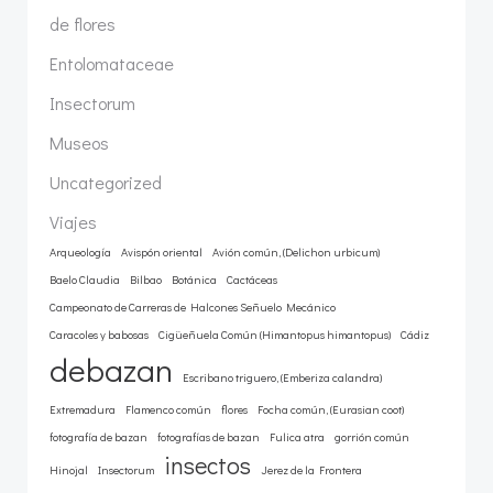
de flores
Entolomataceae
Insectorum
Museos
Uncategorized
Viajes
Arqueología
Avispón oriental
Avión común, (Delichon urbicum)
Baelo Claudia
Bilbao
Botánica
Cactáceas
Campeonato de Carreras de Halcones Señuelo Mecánico
Caracoles y babosas
Cigüeñuela Común (Himantopus himantopus)
Cádiz
debazan
Escribano triguero, (Emberiza calandra)
Extremadura
Flamenco común
flores
Focha común, (Eurasian coot)
fotografía de bazan
fotografías de bazan
Fulica atra
gorrión común
insectos
Hinojal
Insectorum
Jerez de la Frontera