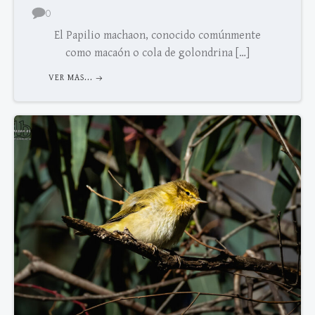
0
El Papilio machaon, conocido comúnmente
como macaón o cola de golondrina […]
VER MAS...