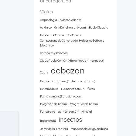
Uncategorized
Viajes
Arqueología
Avispón oriental
Avión común, (Delichon urbicum)
Baelo Claudia
Bilbao
Botánica
Cactáceas
Campeonato de Carreras de Halcones Señuelo
Mecánico
Caracoles y babosas
Cigüeñuela Común (Himantopus himantopus)
debazan
Cádiz
Escribano triguero, (Emberiza calandra)
Extremadura
Flamenco común
flores
Focha común, (Eurasian coot)
fotografía de bazan
fotografías de bazan
Fulica atra
gorrión común
Hinojal
insectos
Insectorum
Jerez de la Frontera
macaóncola de golondrina