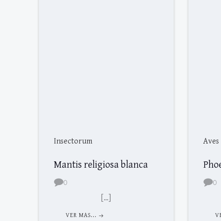
Insectorum
Aves
Mantis religiosa blanca
Pho
0
0
[…]
VER MAS...
V