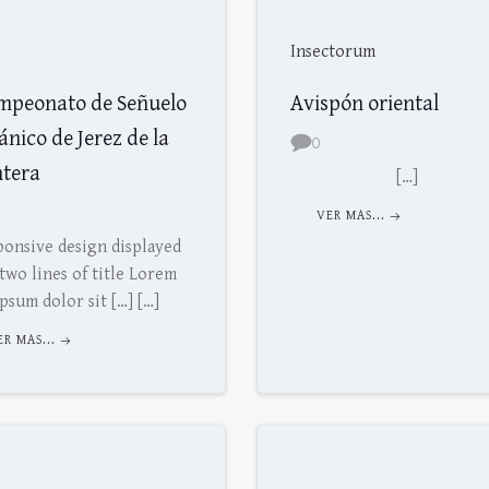
Insectorum
mpeonato de Señuelo
Avispón oriental
nico de Jerez de la
0
ntera
[…]
VER MAS...
ponsive design displayed
two lines of title Lorem
ipsum dolor sit […] […]
ER MAS...