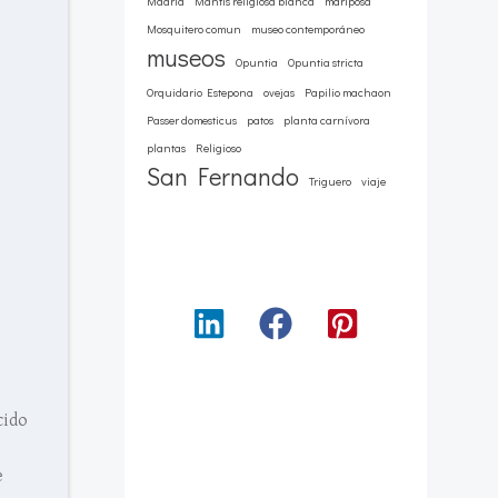
Madrid
Mantis religiosa blanca
mariposa
Mosquitero comun
museo contemporáneo
museos
Opuntia
Opuntia stricta
Orquidario Estepona
ovejas
Papilio machaon
Passer domesticus
patos
planta carnívora
plantas
Religioso
San Fernando
Triguero
viaje
cido
e