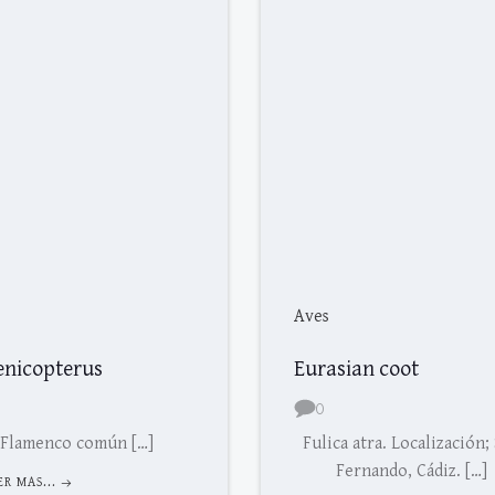
Aves
enicopterus
Eurasian coot
0
Flamenco común […]
Fulica atra. Localización;
Fernando, Cádiz. […]
ER MAS...