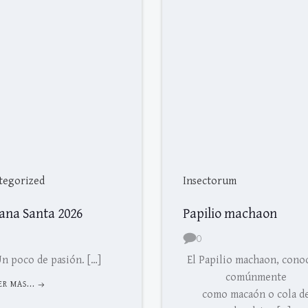
tegorized
Insectorum
ana Santa 2026
Papilio machaon
0
n poco de pasión. […]
El Papilio machaon, cono
comúnmente
ER MAS...
como macaón o cola d