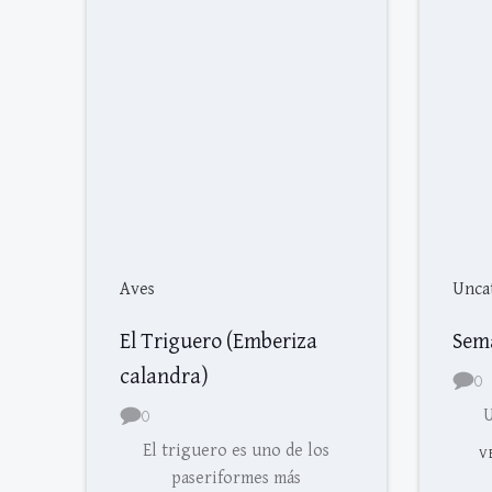
Aves
Unca
El Triguero (Emberiza
Sem
calandra)
0
0
U
El triguero es uno de los
V
paseriformes más