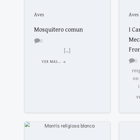
Aves
Aves
Mosquitero comun
I Ca
Mecá
0
Fro
[…]
0
VER MAS...
res
on 
V