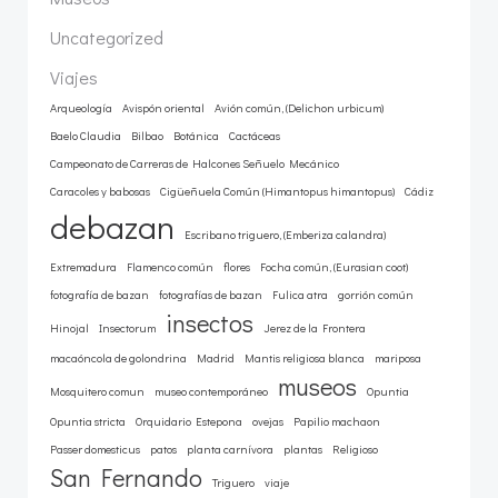
Uncategorized
Viajes
Arqueología
Avispón oriental
Avión común, (Delichon urbicum)
Baelo Claudia
Bilbao
Botánica
Cactáceas
Campeonato de Carreras de Halcones Señuelo Mecánico
Caracoles y babosas
Cigüeñuela Común (Himantopus himantopus)
Cádiz
debazan
Escribano triguero, (Emberiza calandra)
Extremadura
Flamenco común
flores
Focha común, (Eurasian coot)
fotografía de bazan
fotografías de bazan
Fulica atra
gorrión común
insectos
Hinojal
Insectorum
Jerez de la Frontera
macaóncola de golondrina
Madrid
Mantis religiosa blanca
mariposa
museos
Mosquitero comun
museo contemporáneo
Opuntia
Opuntia stricta
Orquidario Estepona
ovejas
Papilio machaon
Passer domesticus
patos
planta carnívora
plantas
Religioso
San Fernando
Triguero
viaje