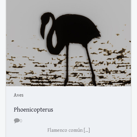
Aves
Phoenicopterus
0
Flamenco común […]